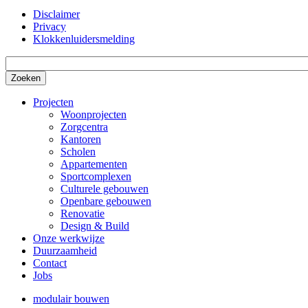
Disclaimer
Privacy
Sub-
Klokkenluidersmelding
footer
menu
Projecten
Woonprojecten
Main
Zorgcentra
navigation
Kantoren
Scholen
(Mobile)
Appartementen
Sportcomplexen
Culturele gebouwen
Openbare gebouwen
Renovatie
Design & Build
Onze werkwijze
Duurzaamheid
Contact
Jobs
modulair bouwen