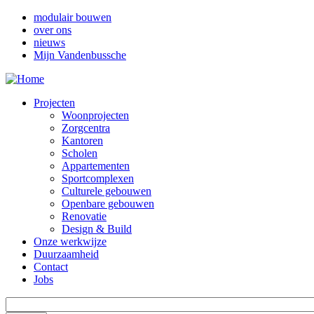
Overslaan
modulair bouwen
en
over ons
Top
naar
nieuws
navigatie
de
Mijn Vandenbussche
inhoud
gaan
Projecten
Woonprojecten
Main
Zorgcentra
navigation
Kantoren
Scholen
(Desktop)
Appartementen
Sportcomplexen
Culturele gebouwen
Openbare gebouwen
Renovatie
Design & Build
Onze werkwijze
Duurzaamheid
Contact
Jobs