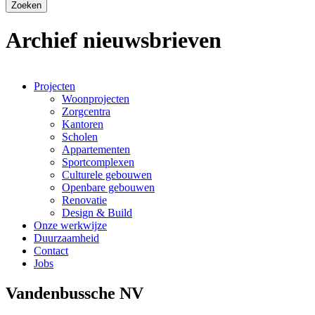
Archief nieuwsbrieven
Projecten
Woonprojecten
Hoofdnavigatie
Zorgcentra
Kantoren
Scholen
Appartementen
Sportcomplexen
Culturele gebouwen
Openbare gebouwen
Renovatie
Design & Build
Onze werkwijze
Duurzaamheid
Contact
Jobs
Vandenbussche NV